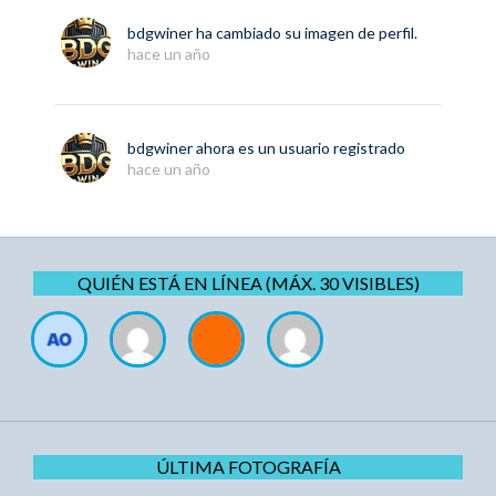
bdgwiner
ha cambiado su imagen de perfil.
hace un año
bdgwiner
ahora es un usuario registrado
hace un año
QUIÉN ESTÁ EN LÍNEA (MÁX. 30 VISIBLES)
ÚLTIMA FOTOGRAFÍA