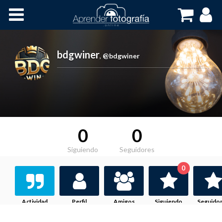
Inicio
Cursos OnLine
bdgwiner
,
@bdgwiner
0
0
Siguiendo
Seguidores
0
Actividad
Perfil
Amigos
Siguiendo
Seguido