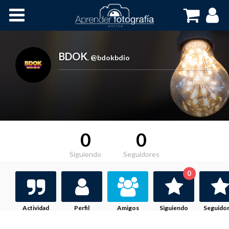
Inicio
Cursos OnLine
BDOK
,
@bdokbdio
0
0
Siguiendo
Seguidores
0
Actividad
Perfil
Amigos
Siguiendo
Seguido