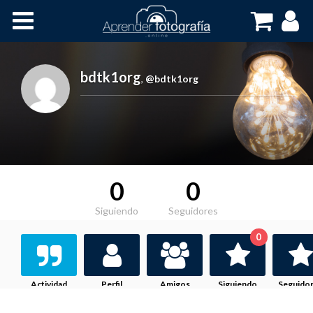
Inicio
Cursos OnLine
bdtk1org
,
@bdtk1org
0
0
Siguiendo
Seguidores
0
Actividad
Perfil
Amigos
Siguiendo
Seguido