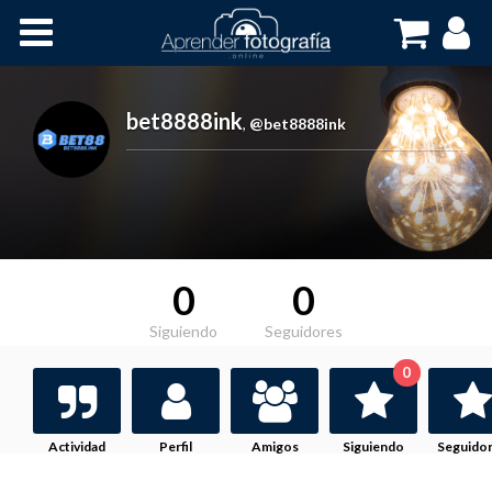
Inicio
Cursos OnLine
bet8888ink
,
@bet8888ink
0
0
Siguiendo
Seguidores
0
Actividad
Perfil
Amigos
Siguiendo
Seguido