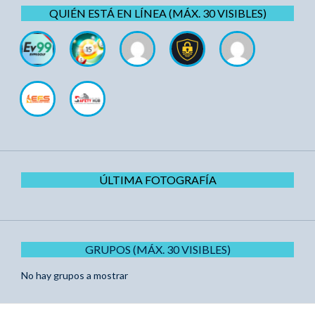
QUIÉN ESTÁ EN LÍNEA (MÁX. 30 VISIBLES)
ÚLTIMA FOTOGRAFÍA
GRUPOS (MÁX. 30 VISIBLES)
No hay grupos a mostrar