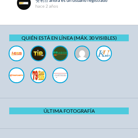
벳위즈
ahora es un usuario registrado
hace 2 años
QUIÉN ESTÁ EN LÍNEA (MÁX. 30 VISIBLES)
ÚLTIMA FOTOGRAFÍA