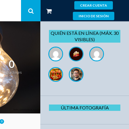
CREAR CUENTA
INICIO DE SESIÓN
QUIÉN ESTÁ EN LÍNEA (MÁX. 30
VISIBLES)
0
Seguidores
ÚLTIMA FOTOGRAFÍA
0