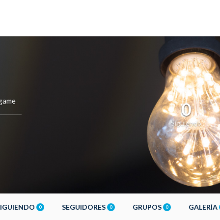
game
0
Siguiendo
SIGUIENDO
SEGUIDORES
GRUPOS
GALERÍA
0
0
0