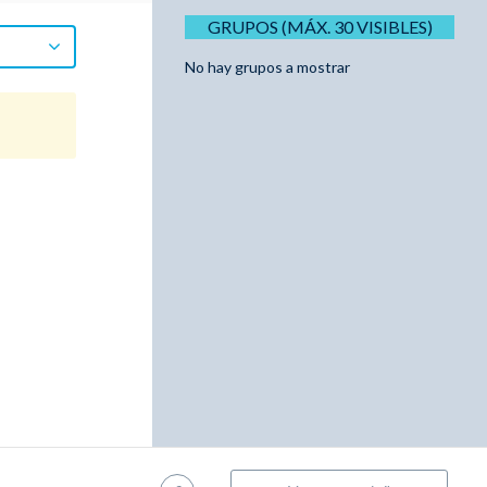
GRUPOS (MÁX. 30 VISIBLES)
No hay grupos a mostrar