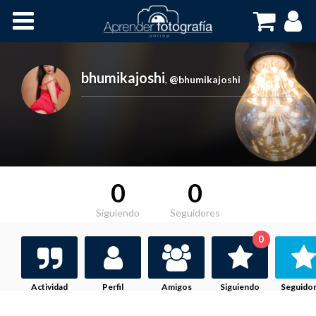
Inicio
Cursos OnLine
bhumikajoshi
,
@bhumikajoshi
0
0
Siguiendo
Seguidores
0
Actividad
Perfil
Amigos
Siguiendo
Seguido