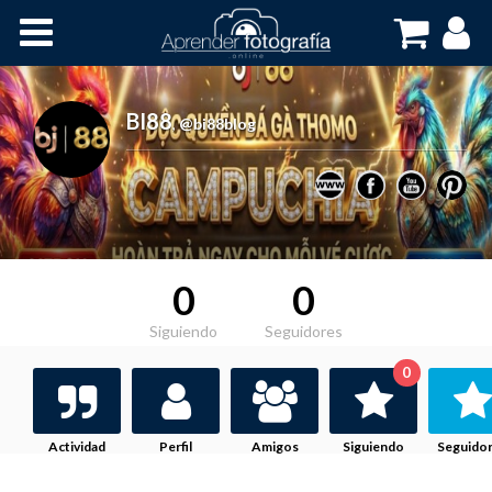
Inicio
Cursos OnLine
BI88
,
@bi88blog
0
0
Siguiendo
Seguidores
0
Actividad
Perfil
Amigos
Siguiendo
Seguido