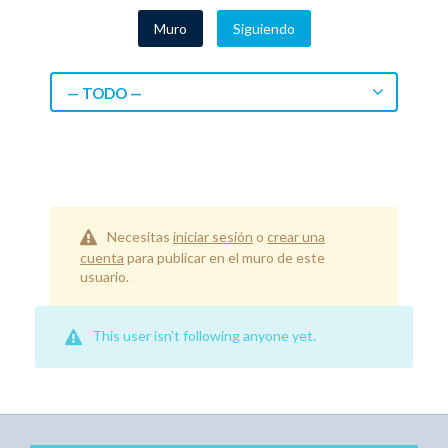
Muro
Siguiendo
— TODO —
Necesitas
iniciar sesión
o
crear una
cuenta
para publicar en el muro de este
usuario.
This user isn't following anyone yet.