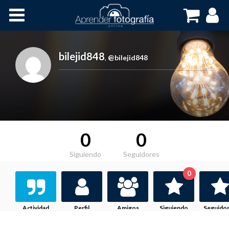
Inicio
Cursos OnLine
bilejid848
,
@bilejid848
0
0
Siguiendo
Seguidores
0
Actividad
Perfil
Amigos
Siguiendo
Seguido