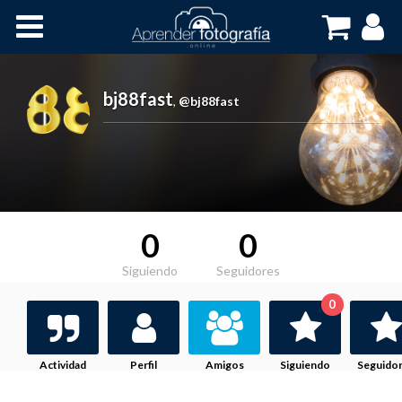
Inicio
Cursos OnLine
bj88fast
,
@bj88fast
0
0
Siguiendo
Seguidores
0
Actividad
Perfil
Amigos
Siguiendo
Seguido