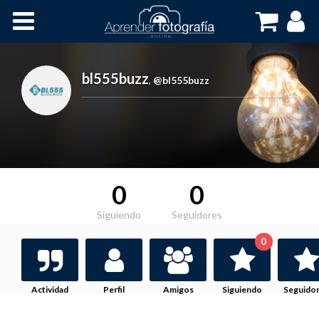
Inicio
Cursos OnLine
bl555buzz
,
@bl555buzz
0
0
Siguiendo
Seguidores
0
Actividad
Perfil
Amigos
Siguiendo
Seguido