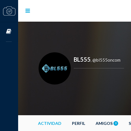
Cursos OnLine
BL555
@bl555oncom
,
ACTIVIDAD
PERFIL
AMIGOS
0