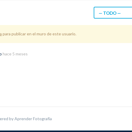
— TODO —
a
para publicar en el muro de este usuario.
do
hace 5 meses
ered by
Aprender Fotografía