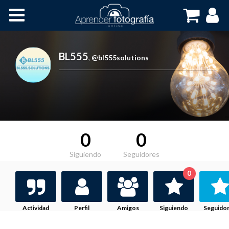
Inicio
Cursos OnLine
BL555
,
@bl555solutions
0
0
Siguiendo
Seguidores
0
Actividad
Perfil
Amigos
Siguiendo
Seguido