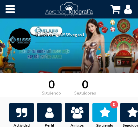
Inicio
Cursos OnLine
BL555
,
@bl555vegas1
0
0
Siguiendo
Seguidores
0
Actividad
Perfil
Amigos
Siguiendo
Seguido