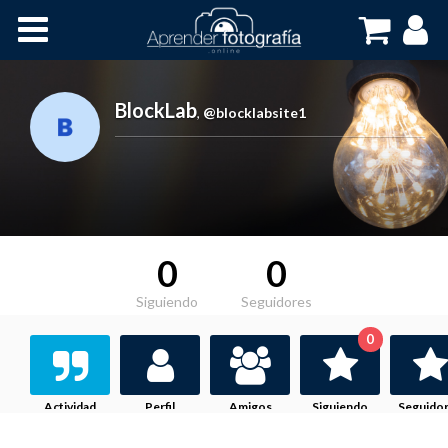
Inicio
Cursos OnLine
BlockLab
,
@blocklabsite1
0
0
Siguiendo
Seguidores
0
Actividad
Perfil
Amigos
Siguiendo
Seguido