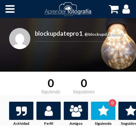
Inicio
Cursos OnLine
blockupdatepro1
,
@blockupdatepro1
0
0
Siguiendo
Seguidores
0
Actividad
Perfil
Amigos
Siguiendo
Seguido