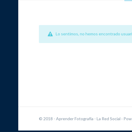
Lo sentimos, no hemos encontrado usuari
© 2018 - Aprender Fotografía - La Red Social
· Pow