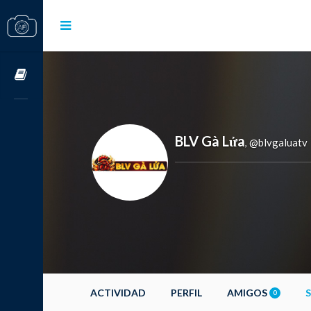
Cursos OnLine
BLV Gà Lửa
@blvgaluatv
,
ACTIVIDAD
PERFIL
AMIGOS
0