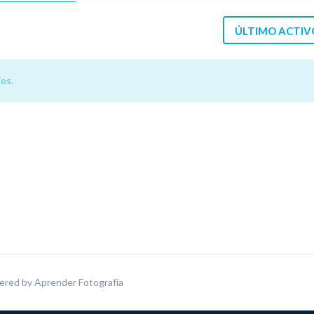
ÚLTIMO ACTIV
os.
ered by
Aprender Fotografía