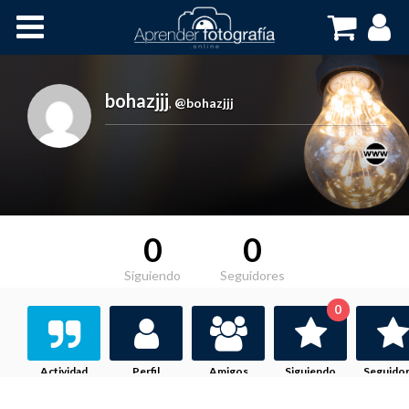
Inicio
Cursos OnLine
bohazjjj
,
@bohazjjj
0
0
Siguiendo
Seguidores
0
Actividad
Perfil
Amigos
Siguiendo
Seguido