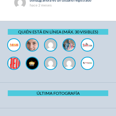
bohazjjj
ahora es un usuario registrado
hace 2 meses
QUIÉN ESTÁ EN LÍNEA (MÁX. 30 VISIBLES)
ÚLTIMA FOTOGRAFÍA