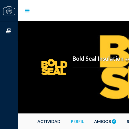
Cursos OnLine
Bold Seal Insulation
@
,
ACTIVIDAD
PERFIL
AMIGOS
0