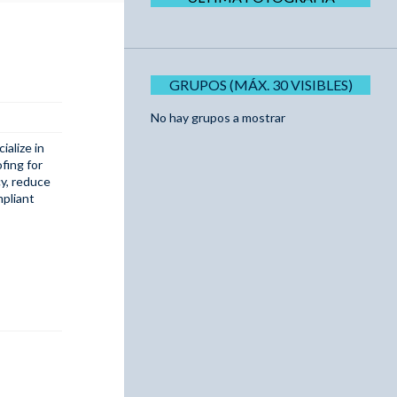
GRUPOS (MÁX. 30 VISIBLES)
No hay grupos a mostrar
ialize in
fing for
cy, reduce
mpliant