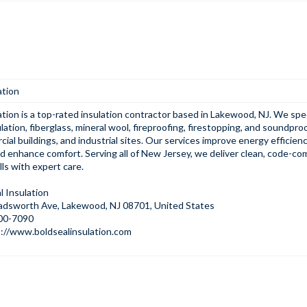
ation
ation is a top-rated insulation contractor based in Lakewood, NJ. We spec
lation, fiberglass, mineral wool, fireproofing, firestopping, and soundproo
al buildings, and industrial sites. Our services improve energy efficien
and enhance comfort. Serving all of New Jersey, we deliver clean, code-co
lls with expert care.
l Insulation
adsworth Ave, Lakewood, NJ 08701, United States
800-7090
://www.boldsealinsulation.com