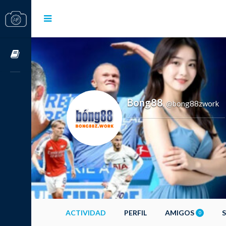
Cursos OnLine
Bong88
@bong88zwork
,
ACTIVIDAD
PERFIL
AMIGOS
0