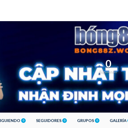
0
Siguiendo
SIGUIENDO
SEGUIDORES
GRUPOS
GALERÍA
0
0
0