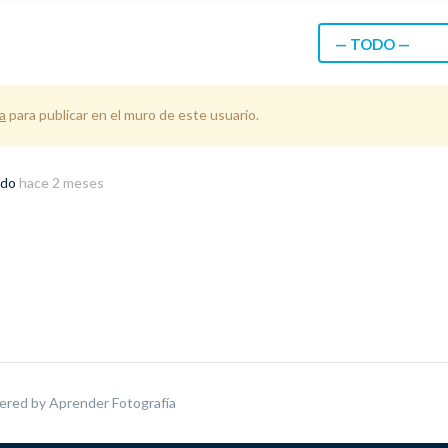
— TODO —
a
para publicar en el muro de este usuario.
ado
hace 2 meses
ered by
Aprender Fotografía