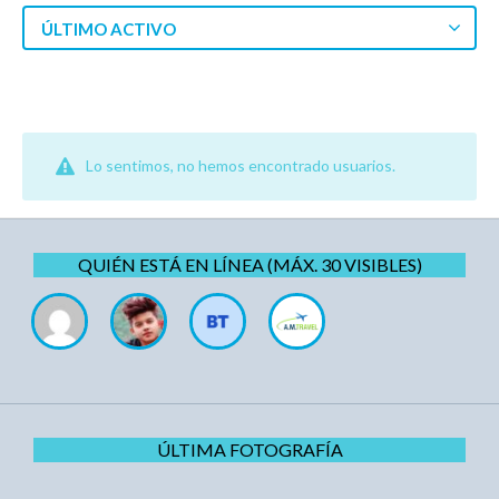
ÚLTIMO ACTIVO
Lo sentimos, no hemos encontrado usuarios.
QUIÉN ESTÁ EN LÍNEA (MÁX. 30 VISIBLES)
ÚLTIMA FOTOGRAFÍA