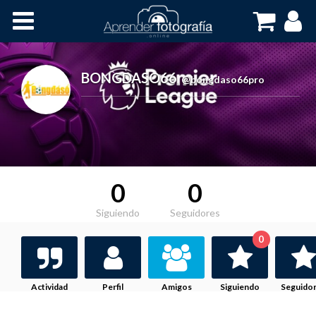
Inicio
Cursos OnLine
BONGDASO66
,
@bongdaso66pro
0
0
Siguiendo
Seguidores
0
Actividad
Perfil
Amigos
Siguiendo
Seguido