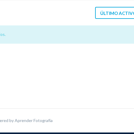
ÚLTIMO ACTIV
os.
ered by
Aprender Fotografía