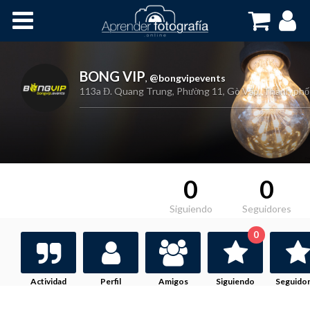
Inicio
Cursos OnLine
BONG VIP
,
@bongvipevents
113a Đ. Quang Trung, Phường 11, Gò Vấp, Thành phố
0
0
Siguiendo
Seguidores
0
Actividad
Perfil
Amigos
Siguiendo
Seguido