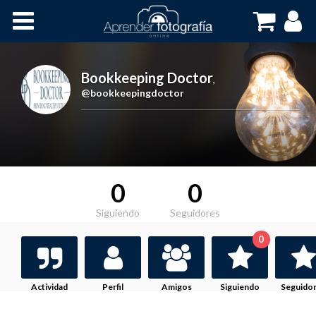
Inicio
Cursos OnLine
Bookkeeping Doctor
,
@bookkeepingdoctor
0
0
Siguiendo
Seguidores
0
Actividad
Perfil
Amigos
Siguiendo
Seguido