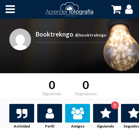
Inicio
Cursos OnLine
Booktrekngo
,
@booktrekngo
0
0
Siguiendo
Seguidores
0
Actividad
Perfil
Amigos
Siguiendo
Seguido