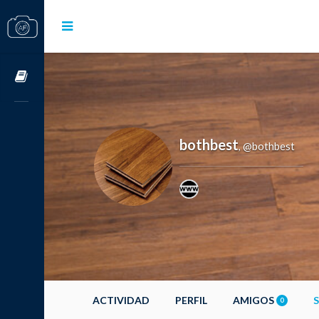
Cursos OnLine
bothbest
@bothbest
,
ACTIVIDAD
PERFIL
AMIGOS
0