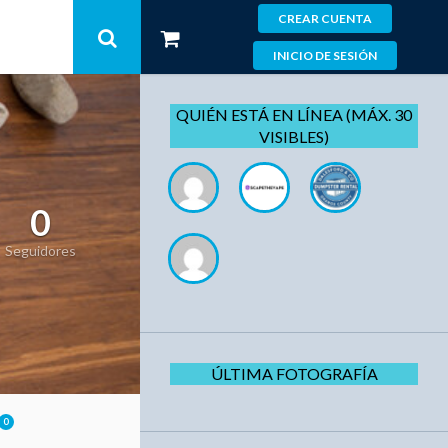
CREAR CUENTA
INICIO DE SESIÓN
QUIÉN ESTÁ EN LÍNEA (MÁX. 30
VISIBLES)
0
Seguidores
ÚLTIMA FOTOGRAFÍA
0