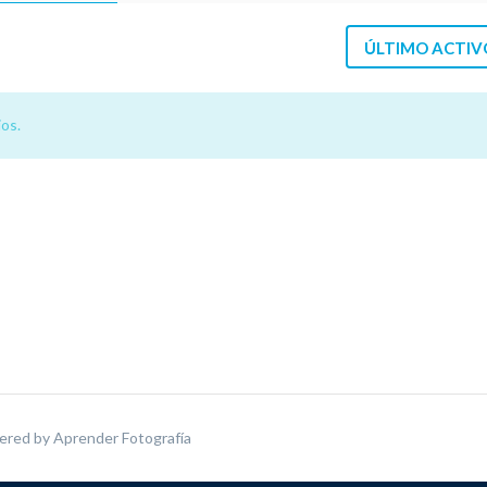
ÚLTIMO ACTIV
os.
ered by
Aprender Fotografía