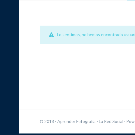
Lo sentimos, no hemos encontrado usuari
© 2018 - Aprender Fotografía - La Red Social
· Pow