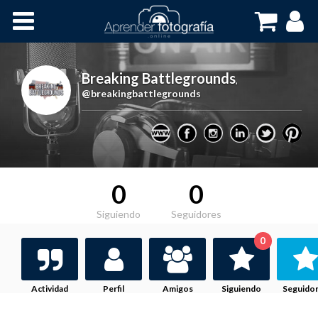
Inicio
Cursos OnLine
Breaking Battlegrounds
,
@breakingbattlegrounds
0
0
Siguiendo
Seguidores
0
Actividad
Perfil
Amigos
Siguiendo
Seguido