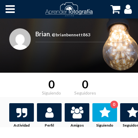
Inicio
Cursos OnLine
Brian
,
@brianbennett863
0
0
Siguiendo
Seguidores
0
Actividad
Perfil
Amigos
Siguiendo
Seguido