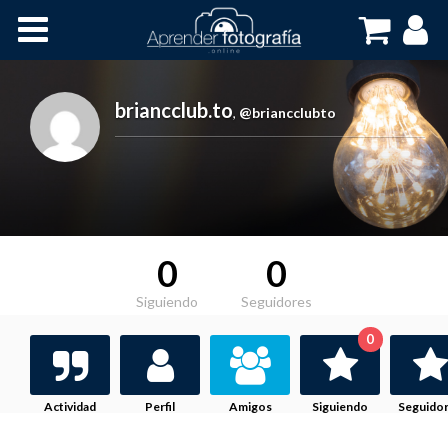
Inicio
Cursos OnLine
briancclub.to
,
@briancclubto
0
0
Siguiendo
Seguidores
0
Actividad
Perfil
Amigos
Siguiendo
Seguido