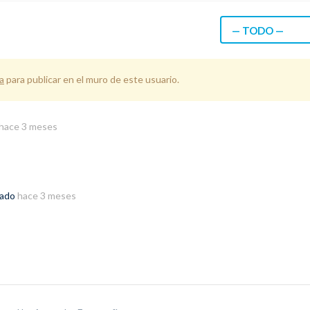
— TODO —
a
para publicar en el muro de este usuario.
hace 3 meses
rado
hace 3 meses