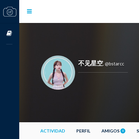
Cursos OnLine
不见星空
@bstarcc
,
ACTIVIDAD
PERFIL
AMIGOS
0