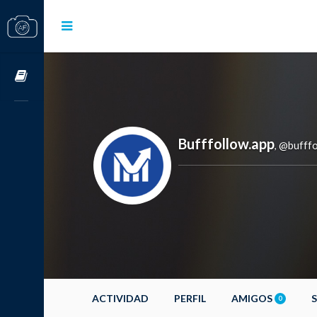
Cursos OnLine
Bufffollow.app
@bufffo
,
ACTIVIDAD
PERFIL
AMIGOS
0