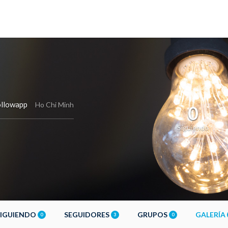
llowapp
Ho Chi Minh
0
Siguiendo
SIGUIENDO
SEGUIDORES
GRUPOS
GALERÍA
0
3
0