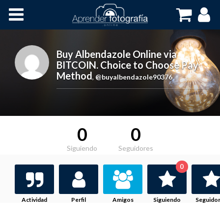
Inicio
Cursos OnLine
Buy Albendazole Online via
BITCOIN. Choice to Choose Pay
Method
,
@buyalbendazole90376
0
0
Siguiendo
Seguidores
0
Actividad
Perfil
Amigos
Siguiendo
Seguido