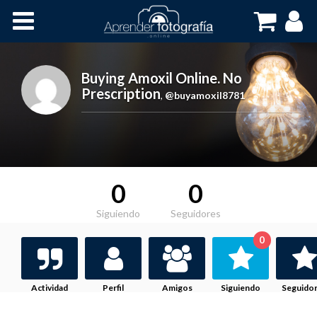
Inicio
Cursos OnLine
Buying Amoxil Online. No
Prescription
,
@buyamoxil8781
0
0
Siguiendo
Seguidores
0
Actividad
Perfil
Amigos
Siguiendo
Seguido