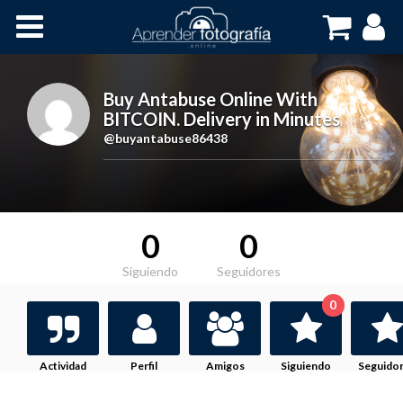
Inicio
Cursos OnLine
Buy Antabuse Online With
BITCOIN. Delivery in Minutes
,
@buyantabuse86438
0
0
Siguiendo
Seguidores
0
Actividad
Perfil
Amigos
Siguiendo
Seguido