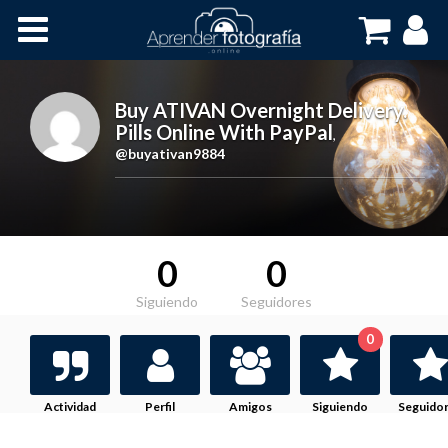
Inicio
Cursos OnLine
Buy ATIVAN Overnight Delivery.
Pills Online With PayPal
,
@buyativan9884
0
0
Siguiendo
Seguidores
0
Actividad
Perfil
Amigos
Siguiendo
Seguido