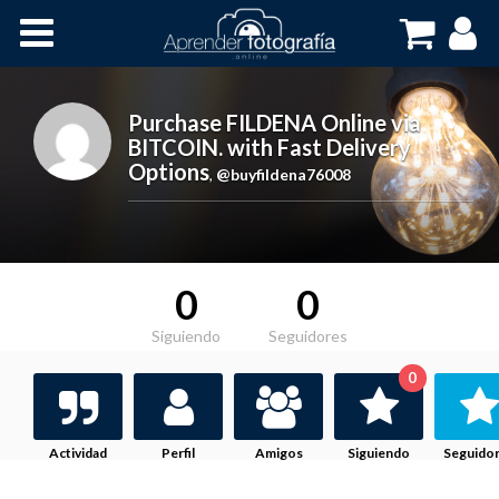
Inicio
Cursos OnLine
Purchase FILDENA Online via
BITCOIN. with Fast Delivery
Options
,
@buyfildena76008
0
0
Siguiendo
Seguidores
0
Actividad
Perfil
Amigos
Siguiendo
Seguido