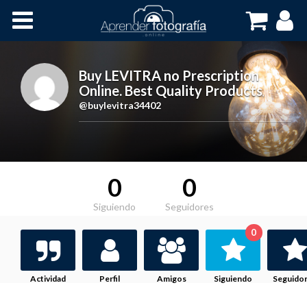
Inicio
Cursos OnLine
Buy LEVITRA no Prescription
Online. Best Quality Products
,
@buylevitra34402
0
0
Siguiendo
Seguidores
0
Actividad
Perfil
Amigos
Siguiendo
Seguido