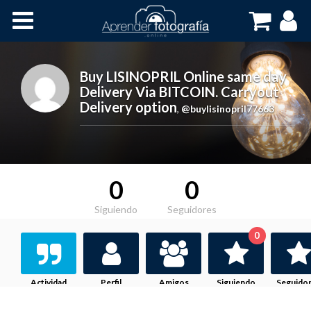
Inicio
Cursos OnLine
Buy LISINOPRIL Online same day
Delivery Via BITCOIN. Carryout
Delivery option
,
@buylisinopril77663
0
0
Siguiendo
Seguidores
0
Actividad
Perfil
Amigos
Siguiendo
Seguido