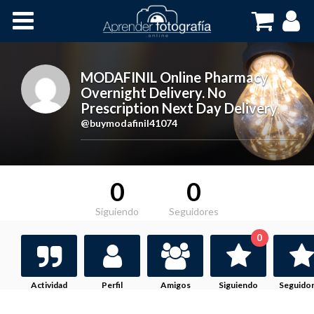
Inicio
Cursos OnLine
MODAFINIL Online Pharmacy
Overnight Delivery. No
Prescription Next Day Delivery
,
@buymodafinil41074
0
0
Siguiendo
Seguidores
0
Actividad
Perfil
Amigos
Siguiendo
Seguido