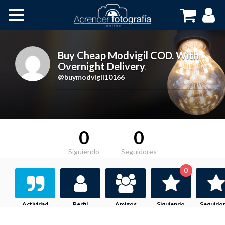
Inicio
Cursos OnLine
Buy Cheap Modvigil COD. With
Overnight Delivery
,
@buymodvigil10166
0
0
Siguiendo
Seguidores
0
Actividad
Perfil
Amigos
Siguiendo
Seguido