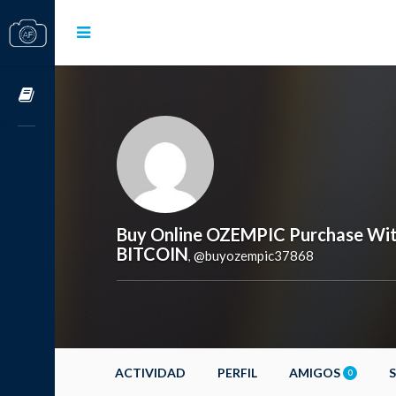
Cursos OnLine
Buy Online OZEMPIC Purchase With
BITCOIN
@buyozempic37868
,
ACTIVIDAD
PERFIL
AMIGOS
0