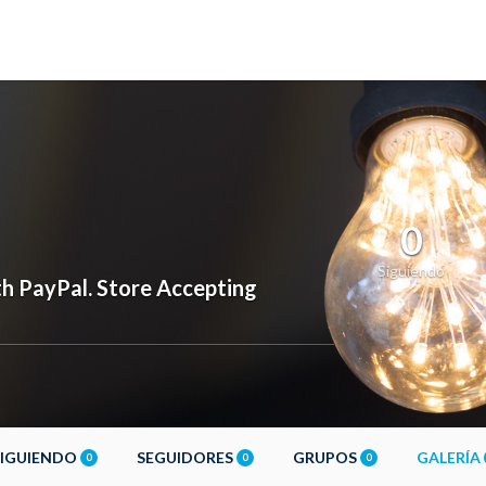
0
Siguiendo
 PayPal. Store Accepting
SIGUIENDO
SEGUIDORES
GRUPOS
GALERÍA
0
0
0