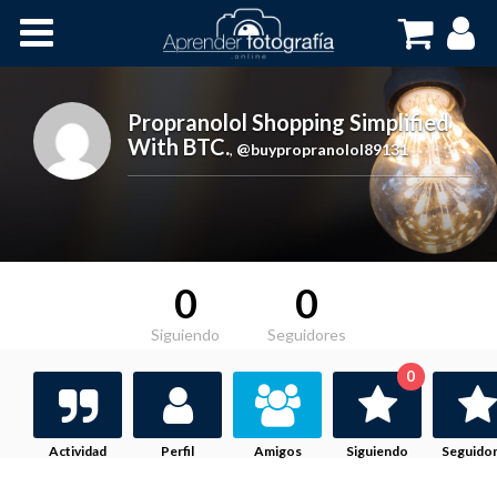
Inicio
Cursos OnLine
Propranolol Shopping Simplified
With BTC.
,
@buypropranolol89131
0
0
Siguiendo
Seguidores
0
Actividad
Perfil
Amigos
Siguiendo
Seguido