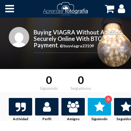
Inicio
Cursos OnLine
Buying VIAGRA Without A Script.
Securely Online With BTC
Payment
,
@buyviagra23109
0
0
Siguiendo
Seguidores
0
Actividad
Perfil
Amigos
Siguiendo
Seguido