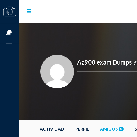
Cursos OnLine
Az900 exam Dumps
@
,
ACTIVIDAD
PERFIL
AMIGOS
0