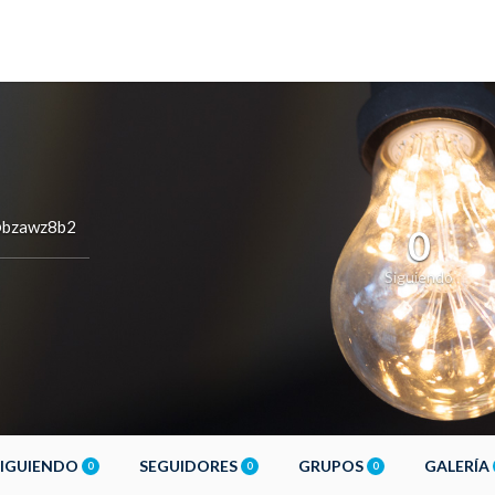
bzawz8b2
0
Siguiendo
SIGUIENDO
SEGUIDORES
GRUPOS
GALERÍA
0
0
0