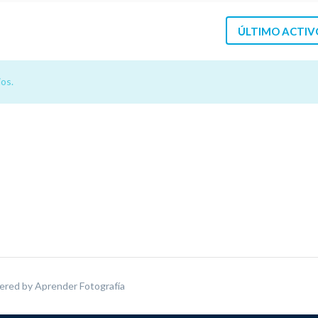
ÚLTIMO ACTIV
os.
ered by
Aprender Fotografía