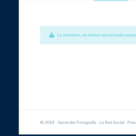
Lo sentimos, no hemos encontrado usuari
© 2018 - Aprender Fotografía - La Red Social
· Pow