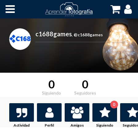
Inicio
Cursos OnLine
c1688games
,
@c1688games
0
0
Siguiendo
Seguidores
0
Actividad
Perfil
Amigos
Siguiendo
Seguido