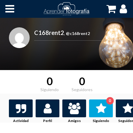
Inicio
Cursos OnLine
C168rent2
,
@c168rent2
0
0
Siguiendo
Seguidores
0
Actividad
Perfil
Amigos
Siguiendo
Seguido