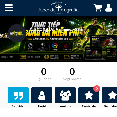
Inicio
Cursos OnLine
Cabongtv
,
@cabongtv88com
0
0
Siguiendo
Seguidores
0
Actividad
Perfil
Amigos
Siguiendo
Seguido