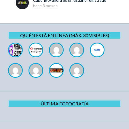
Cabongtv
ahora es un usuario registrado
hace 3 meses
QUIÉN ESTÁ EN LÍNEA (MÁX. 30 VISIBLES)
ÚLTIMA FOTOGRAFÍA