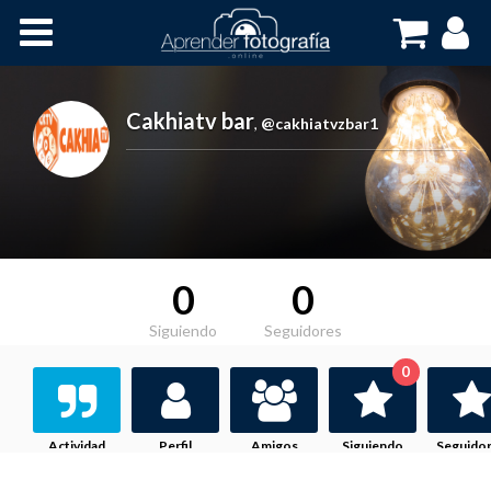
Inicio
Cursos OnLine
Cakhiatv bar
,
@cakhiatvzbar1
0
0
Siguiendo
Seguidores
0
Actividad
Perfil
Amigos
Siguiendo
Seguido