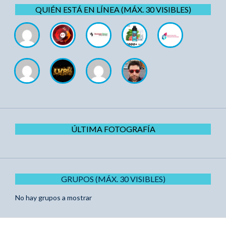
QUIÉN ESTÁ EN LÍNEA (MÁX. 30 VISIBLES)
ÚLTIMA FOTOGRAFÍA
GRUPOS (MÁX. 30 VISIBLES)
No hay grupos a mostrar