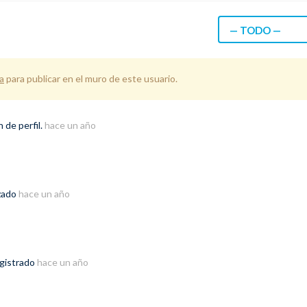
— TODO —
a
para publicar en el muro de este usuario.
 de perfil.
hace un año
izado
hace un año
egistrado
hace un año