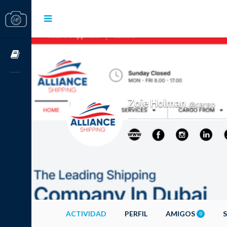
Cursos OnLine
Zoie Holman
@cargo
,
ACTIVIDAD
PERFIL
AMIGOS
0